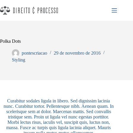
Polka Dots
pontescriacao
29 de novembro de 2016
Styling
Curabitur sodales ligula in libero. Sed dignissim lacinia
nunc. Curabitur tortor. Pellentesque nibh. Aenean quam. In
scelerisque sem at dolor. Maecenas mattis. Sed convallis
tristique sem. Proin ut ligula vel nunc egestas porttitor.
Morbi lectus risus, iaculis vel, suscipit quis, luctus non,
massa. Fusce ac turpis quis ligula lacinia aliquet. Mauris
ipsum nulla metus metus ullamcorper.